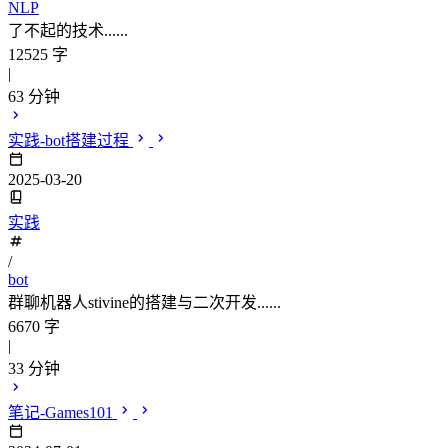
NLP
了不起的技术......
12525 字
|
63 分钟
实践-bot搭建过程
2025-03-20
实践
/
bot
群聊机器人stivine的搭建与二次开发......
6670 字
|
33 分钟
笔记-Games101