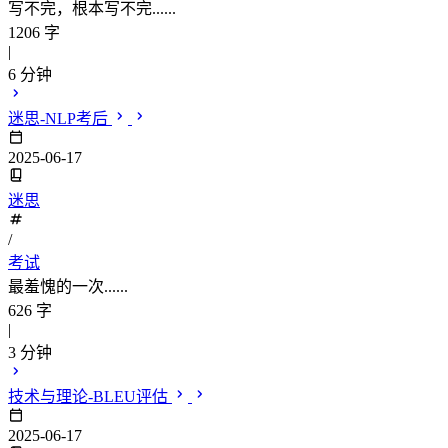
写不完，根本写不完......
1206 字
|
6 分钟
迷思-NLP考后
2025-06-17
迷思
/
考试
最羞愧的一次......
626 字
|
3 分钟
技术与理论-BLEU评估
2025-06-17