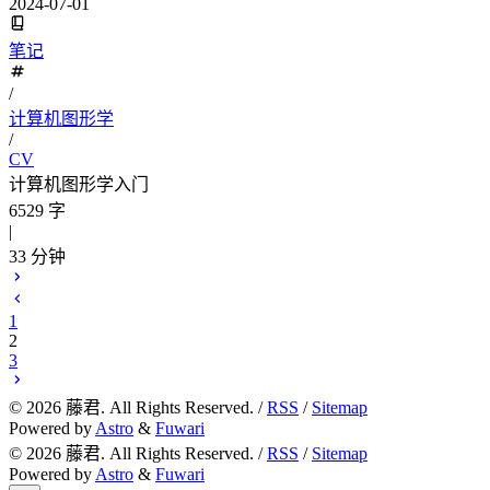
2024-07-01
笔记
/
计算机图形学
/
CV
计算机图形学入门
6529 字
|
33 分钟
1
2
3
©
2026
藤君. All Rights Reserved. /
RSS
/
Sitemap
Powered by
Astro
&
Fuwari
©
2026
藤君. All Rights Reserved. /
RSS
/
Sitemap
Powered by
Astro
&
Fuwari