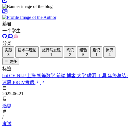
藤君
一个学生
分类
实践
技术与理论
旅行与发现
笔记
经验
趣识
迷思
3
2
1
2
5
1
4
更多
标签
bot
CV
NLP
上海
初等数学
前端
博客
大学
嵊泗
工具
年终总结
迷思-PRCV考后
2025-06-21
迷思
/
考试