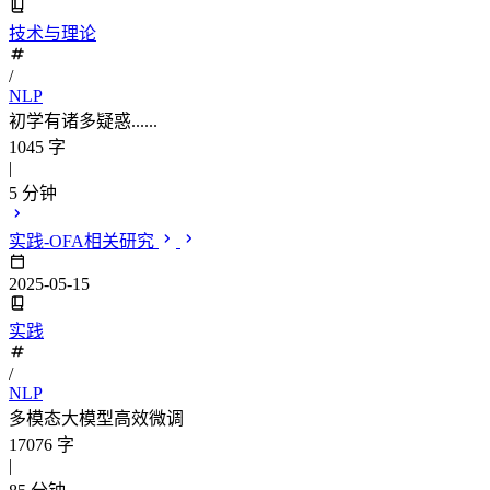
技术与理论
/
NLP
初学有诸多疑惑......
1045 字
|
5 分钟
实践-OFA相关研究
2025-05-15
实践
/
NLP
多模态大模型高效微调
17076 字
|