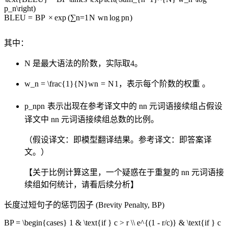
p_n\right)
BLEU
=
BP
×
exp
(
∑
n
=
1
N
w
n
lo
g
p
n
)
其中：
N 是最大语法的阶数，实际取4。
w_n = \frac{1}{N}
w
n
=
N
1
，表示每个阶数的权重 。
p_n
p
n
表示出现在参考译文中的
n
n
元词语接续组占假设
译文中
n
n
元词语接续组总数的比例。
（假设译文：即模型翻译结果。参考译文：即答案译
文。）
【关于比例计算这里，一个疑惑在于重复的
n
n
元词语接
续组如何统计，请看后续分析】
长度过短句子的惩罚因子 (Brevity Penalty, BP)
BP = \begin{cases} 1 & \text{if } c > r \\ e^{(1 - r/c)} & \text{if } c