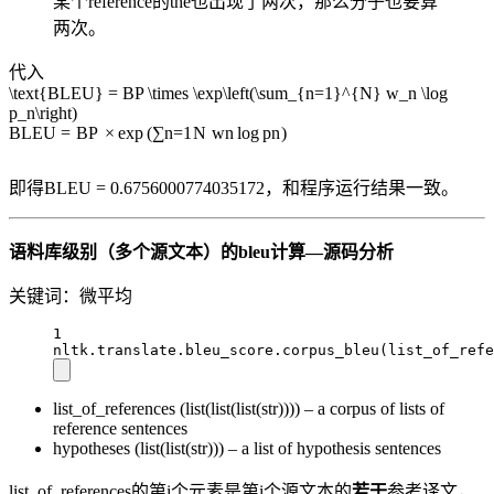
某个reference的the也出现了两次，那么分子也要算
两次。
代入
\text{BLEU} = BP \times \exp\left(\sum_{n=1}^{N} w_n \log
p_n\right)
BLEU
=
BP
×
exp
(
∑
n
=
1
N
w
n
lo
g
p
n
)
即得BLEU = 0.6756000774035172，和程序运行结果一致。
语料库级别（多个源文本）的bleu计算—源码分析
关键词：微平均
1
nltk.translate.bleu_score.corpus_bleu(list_of_refe
list_of_references (list(list(list(str)))) – a corpus of lists of
reference sentences
hypotheses (list(list(str))) – a list of hypothesis sentences
list_of_references的第i个元素是第i个源文本的
若干
参考译文，