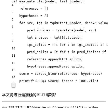
def
evaluate_bleu
(model, test_loader):
4
references 
=
 []
5
hypotheses 
=
 []
6
for
 src, tgt 
in
 tqdm(test_loader, 
desc
=
"Evalua
7
pred_indices 
=
 translate(model, src)
8
tgt_indices 
=
 tgt[
0
].tolist()
9
tgt_splits 
=
 [[t 
for
 t 
in
 tgt_indices 
if
 t
10
pred_splits 
=
 [t 
for
 t 
in
 pred_indices 
if
 
11
references.append(tgt_splits)
12
hypotheses.append(pred_splits)
13
score 
=
 corpus_bleu(references, hypotheses)
14
print
(
f
"BLEU@4 Score: 
{
score 
*
100
:.2f
}
"
)
本文将进行最准确的BLEU解读！
\text{BLEU} = BP \times \exp\left(\sum_{n=1}^{N} w_n \log