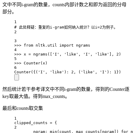
文中不同i-gram的数量，counts内部计数之和即为返回的分母
部分。
1
# 此处释疑：重复的i-gram如何纳入统计？以i=2为例子。
2
3
>>>
from
 nltk.util 
import
 ngrams
4
>>>
 x 
=
 ngrams([
'I'
, 
'like'
, 
'I'
, 
'like'
], 
2
)
5
>>>
 Counter(x)
6
Counter({(
'I'
, 
'like'
): 
2
, (
'like'
, 
'I'
): 
1
})
然后统计若干参考译文中不同i-gram的数量，得到的Counter逐
key取最大值。得到max_counts。
最后和counts取交集
1
clipped_counts 
=
 {
2
ngram: 
min
(count, max_counts[ngram]) 
for
 n