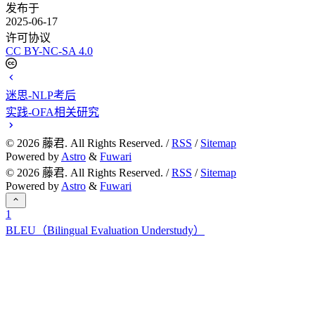
发布于
2025-06-17
许可协议
CC BY-NC-SA 4.0
迷思-NLP考后
实践-OFA相关研究
©
2026
藤君. All Rights Reserved. /
RSS
/
Sitemap
Powered by
Astro
&
Fuwari
©
2026
藤君. All Rights Reserved. /
RSS
/
Sitemap
Powered by
Astro
&
Fuwari
1
BLEU（Bilingual Evaluation Understudy）