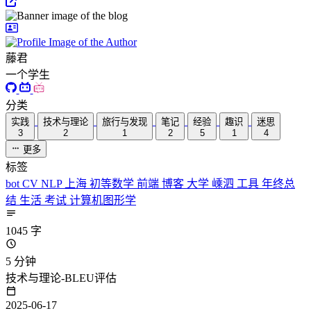
藤君
一个学生
分类
实践
技术与理论
旅行与发现
笔记
经验
趣识
迷思
3
2
1
2
5
1
4
更多
标签
bot
CV
NLP
上海
初等数学
前端
博客
大学
嵊泗
工具
年终总
结
生活
考试
计算机图形学
1045 字
5 分钟
技术与理论-BLEU评估
2025-06-17