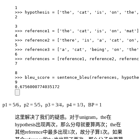
1
>>>
 hypothesis 
=
 [
'the'
, 
'cat'
, 
'is'
, 
'on'
, 
'the'
,
2
3
>>>
 reference1 
=
 [
'the'
, 
'cat'
, 
'is'
, 
'on'
, 
'mat'
]
4
>>>
 reference2 
=
 [
'there'
, 
'is'
, 
'a'
, 
'cat'
, 
'on'
,
5
>>>
 reference3 
=
 [
'a'
, 
'cat'
, 
'being'
, 
'on'
, 
'the'
6
>>>
 references 
=
 [reference1, reference2, referenc
7
8
>>>
 bleu_score 
=
 sentence_bleu(references, hypothe
9
0.6756000774035172
p1 = 5/6，p2 = 5/5，p3 = 3/4，p4 = 1/3，BP = 1
这里解决了我们的疑惑。对于unigram，the在
hypothesis出现两次，那么分母就要算两次；the在
其他reference中最多出现1次，故分子算1次。如果