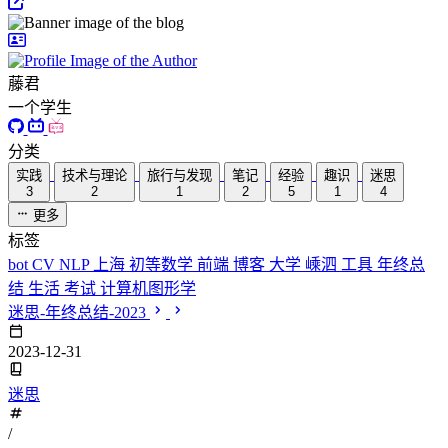
藤君
一个学生
分类
实践
技术与理论
旅行与发现
笔记
经验
趣识
迷思
3
2
1
2
5
1
4
更多
标签
bot
CV
NLP
上海
初等数学
前端
博客
大学
嵊泗
工具
年终总
结
生活
考试
计算机图形学
迷思-年终总结-2023
2023-12-31
迷思
/